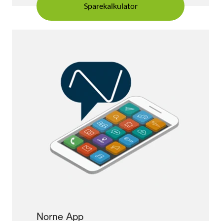
Sparekalkulator
Norne App