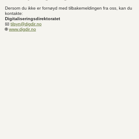
Dersom du ikke er fornøyd med tilbakemeldingen fra oss, kan du
kontakte:
Digitaliseringsdirektoratet
📧
tilsyn@digdir.no
🌐
www.digdir.no