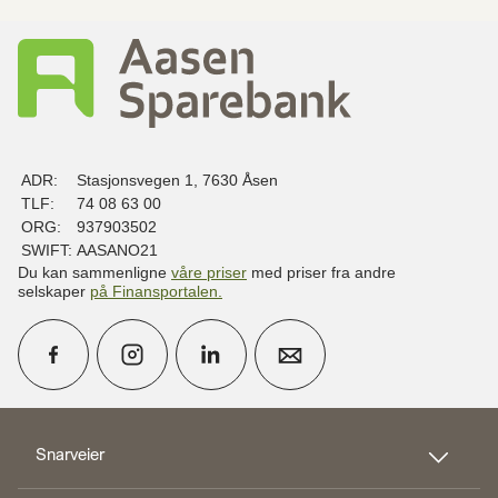
ADR:
Stasjonsvegen 1, 7630 Åsen
TLF:
74 08 63 00
ORG:
937903502
SWIFT:
AASANO21
Du kan sammenligne
våre priser
med priser fra andre
selskaper
på Finansportalen
.
calendar_month
Avtal møte
Snarveier