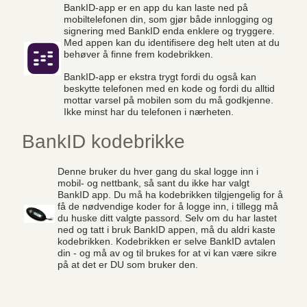
BankID-app er en app du kan laste ned på
mobiltelefonen din, som gjør både innlogging og
signering med BankID enda enklere og tryggere.
Med appen kan du identifisere deg helt uten at du
behøver å finne frem kodebrikken.
BankID-app er ekstra trygt fordi du også kan
beskytte telefonen med en kode og fordi du alltid
mottar varsel på mobilen som du må godkjenne.
Ikke minst har du telefonen i nærheten.
BankID kodebrikke
Denne bruker du hver gang du skal logge inn i
mobil- og nettbank, så sant du ikke har valgt
BankID app. Du må ha kodebrikken tilgjengelig for å
få de nødvendige koder for å logge inn, i tillegg må
du huske ditt valgte passord. Selv om du har lastet
ned og tatt i bruk BankID appen, må du aldri kaste
kodebrikken. Kodebrikken er selve BankID avtalen
din - og må av og til brukes for at vi kan være sikre
på at det er DU som bruker den.