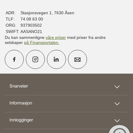
ADR:
Stasjonsvegen 1, 7630 Åsen
TLF:
74 08 63 00
ORG:
937903502
SWIFT:
AASANO21
Du kan sammenligne
våre priser
med priser fra andre
selskaper
på Finansportalen
.
calendar_month
Avtal møte
Snarveier
Informasjon
perm_phone_msg
Kontakt oss
Innlogginger
Til toppen
person_add
Bli kunde