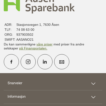
ADR:
Stasjonsvegen 1, 7630 Åsen
TLF:
74 08 63 00
ORG:
937903502
SWIFT:
AASANO21
Du kan sammenligne
våre priser
med priser fra andre
selskaper
på Finansportalen
.
calendar_month
Avtal møte
Snarveier
Informasjon
perm_phone_msg
Kontakt oss