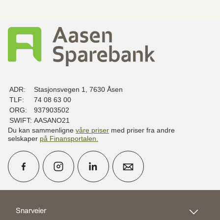
ADR:
Stasjonsvegen 1, 7630 Åsen
TLF:
74 08 63 00
ORG:
937903502
SWIFT:
AASANO21
Du kan sammenligne
våre priser
med priser fra andre
selskaper
på Finansportalen
.
calendar_month
Avtal møte
Snarveier