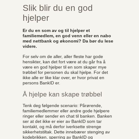
Slik blir du en god
hjelper
Er du en som av og til hjelper et
familiemedlem, en god venn eller en nabo
med nettbank og økonomi? Da bør du lese
videre.
For selv om de aller, aller fleste har gode
hensikter, kan det fort være at du går fra å
være en god hjelper til en som skaper mye
trøbbel for personen du skal hjelpe. For det
ikke alle er like klar over, er hvor privat en
persons BankID er.
Å hjelpe kan skape trøbbel
Tenk deg følgende scenario: Pårørende,
familiemedlemmer eller andre gode hjelpere
ringer eller sender en chat til banken. Banken
ser at det ikke er eier av BankID som tar
kontakt, og må derfor iverksette strenge
sikkerhetstiltak. Dette innebærer stenging av
kodebrikken, sperring av BankID og