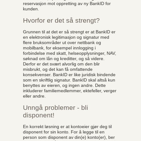
reservasjon mot oppretting av ny BankID for
kunden.
Hvorfor er det så strengt?
Grunnen til at det er så strengt er at BankID er
en elektronisk legitimasjon og signatur med
flere bruksområder ut over nettbank og
mobilbank, for eksempel innlogging i
forbindelse med skatt, helseopplysninger, NAV,
søknad om lån og kreditter, og så videre.
Derfor er det svært alvorlig om den blir
misbrukt, og det kan få omfattende
konsekvenser. BankID er like juridisk bindende
som en skriftlig signatur. BankID skal altså kun
benyttes av eieren, og ingen andre. Dette
inkluderer familiemedlemmer, ektefeller, verger
eller andre.
Unngå problemer - bli
disponent!
En korrekt løsning er at kontoeier gjør deg til
disponent for sin konto. For å legge til en
person som disponent av din(e) konto(er), ber