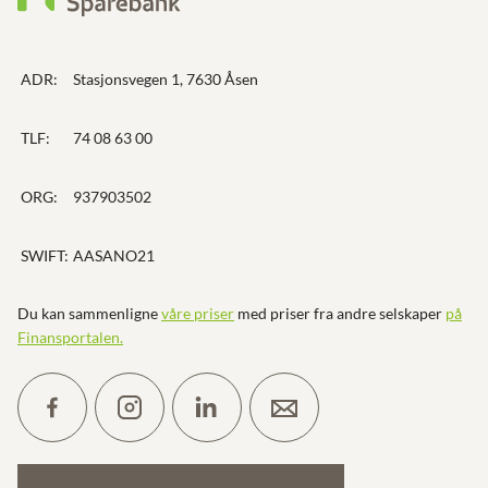
ADR:
Stasjonsvegen 1, 7630 Åsen
TLF:
74 08 63 00
ORG:
937903502
SWIFT:
AASANO21
Du kan sammenligne
våre priser
med priser fra andre selskaper
på
Finansportalen
.