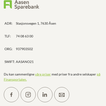
ADR:
Stasjonsvegen 1, 7630 Åsen
TLF:
74 08 63 00
ORG:
937903502
SWIFT:
AASANO21
Du kan sammenligne
våre priser
med priser fra andre selskaper
på
Finansportalen
.