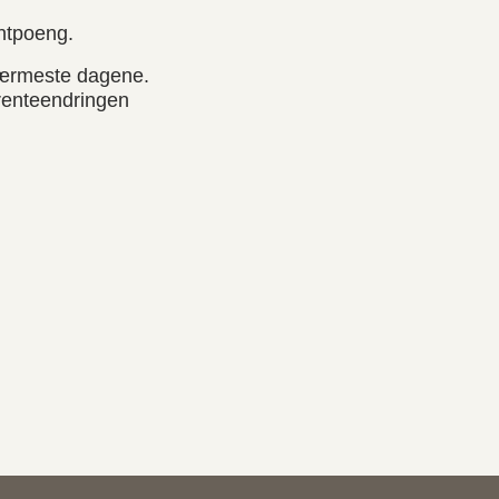
entpoeng.
 nærmeste dagene.
 renteendringen