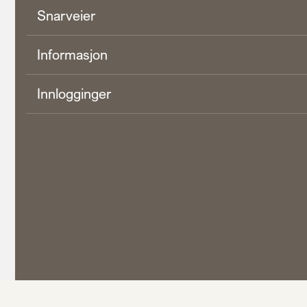
Snarveier
Informasjon
Innlogginger
calendar_month