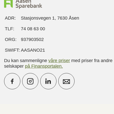
ADR:
Stasjonsvegen 1, 7630 Åsen
TLF:
74 08 63 00
ORG:
937903502
SWIFT:
AASANO21
Du kan sammenligne
våre priser
med priser fra andre
selskaper
på Finansportalen
.