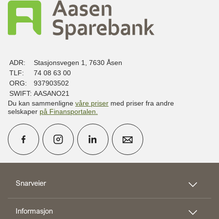
ADR:
Stasjonsvegen 1, 7630 Åsen
TLF:
74 08 63 00
ORG:
937903502
SWIFT:
AASANO21
Du kan sammenligne
våre priser
med priser fra andre
selskaper
på Finansportalen
.
calendar_month
Avtal møte
Snarveier
Informasjon
perm_phone_msg
Kontakt oss