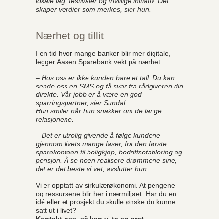
lokale lag, festivaler og frivillige initiativ. Det
skaper verdier som merkes, sier hun.
Nærhet og tillit
I en tid hvor mange banker blir mer digitale,
legger Aasen Sparebank vekt på nærhet.
– Hos oss er ikke kunden bare et tall. Du kan
sende oss en SMS og få svar fra rådgiveren din
direkte. Vår jobb er å være en god
sparringspartner, sier Sundal.
Hun smiler når hun snakker om de lange
relasjonene.
– Det er utrolig givende å følge kundene
gjennom livets mange faser, fra den første
sparekontoen til boligkjøp, bedriftsetablering og
pensjon. Å se noen realisere drømmene sine,
det er det beste vi vet, avslutter hun.
Vi er opptatt av sirkulærøkonomi. At pengene
og ressursene blir her i nærmiljøet. Har du en
idé eller et prosjekt du skulle ønske du kunne
satt ut i livet?
Kontakt oss, så kan vi ta en prat.