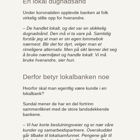
En lokal dugnadsånd
Under koronatiden opplevde banken at folk
virkelig stilte opp for hverandre.
– De handlet lokalt, og det var en skikkelig
dugnadsånd. Den må vi ta vare på. Samtidig
forstår jeg at man er sin egen lommebok
nærmest. Blir det for dyrt, velger man et
rimeligere alternativ. Men på sikt lønner det seg
å bruke nærmiljøet og handle lokalt. Vi må
bruke hverandre, sier hun.
Derfor betyr lokalbanken noe
Hvorfor skal man egentlig være kunde i en
lokalbank?
Sundal mener de har en del fortrinn
sammenliknet med de store landsdekkende
bankene.
– Vi har korte beslutningsveier og er nær våre
kunder og samarbeidspartnere. Overskuddet
går tilbake til lokalsamfunnet. Pengene går til