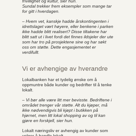
frivillighet og kultur, sier hun.
Sundal trekker frem eksempler som mange tar
for gitt i hverdagen.
– Hvem vet, kanskje hadde årskontingenten i
idrettslaget vært høyere, eller benkene i parken
ikke hadde blitt realisert? Disse tiltakene har
blitt satt ut i livet fordi det finnes ildsjeler der ute
som har tro på prosjektene sine og har søkt
oss om støtte. Dette engasjementet er
verdifullt.
Vi er avhengige av hverandre
Lokalbanken har et tydelig ønske om å
oppmuntre både kunder og bedrifter til å tenke
lokalt.
– Vi bør alle være litt mer bevisste. Bedriftene i
området trenger vår støtte. Alt du kjøper, må
ikke nødvendigvis bli kjøpt i butikken på
hjørnet, men litt lokal shopping av og til kan
gjøre en forskjell, sier hun.
Lokalt næringsliv er avhengig av kunder som
velger å handle lokalt.