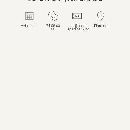
Avtal møte
74 08 63
post@aasen-
Finn oss
00
sparebank.no