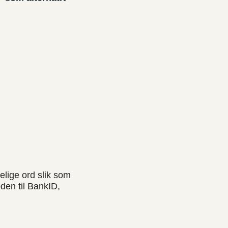
lige ord slik som
en til BankID,