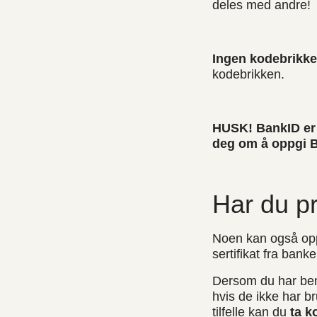
deles med andre!
Ingen kodebrikk
kodebrikken.
HUSK!
BankID er 
deg om å oppgi B
Har du p
Noen kan også opp
sertifikat fra banke
Dersom du har beny
hvis de ikke har b
tilfelle kan du
ta k