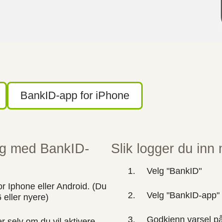
BankID-app for iPhone
ng med BankID-
Slik logger du in
Velg "BankID"
r Iphone eller Android. (Du
Velg "BankID-app
eller nyere)
Godkjenn varsel på
r selv om du vil aktivere