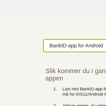
BankID-app for Android
Slik kommer du i ga
appen
Last ned BankID-app fo
må ha IOS11/Android 6 
Aktiver appen. du velge