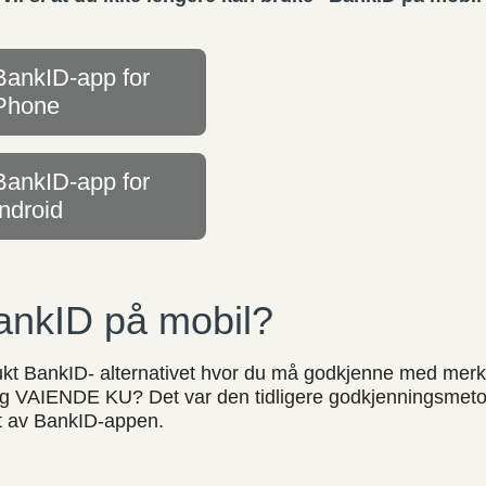
BankID-app for
Phone
BankID-app for
ndroid
ankID på mobil?
ukt BankID- alternativet hvor du må godkjenne med merke
VAIENDE KU? Det var den tidligere godkjenningsmetod
et av BankID-appen.