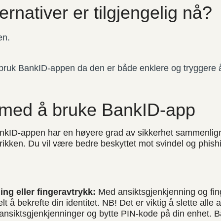
ternativer er tilgjengelig nå?
en.
i bruk BankID-appen da den er både enklere og tryggere å 
 med å bruke BankID-app
kID-appen har en høyere grad av sikkerhet sammenli
ikken. Du vil være bedre beskyttet mot svindel og phish
ng eller fingeravtrykk:
Med ansiktsgjenkjenning og fing
t å bekrefte din identitet. NB! Det er viktig å slette alle
r ansiktsgjenkjenninger og bytte PIN-kode på din enhet.