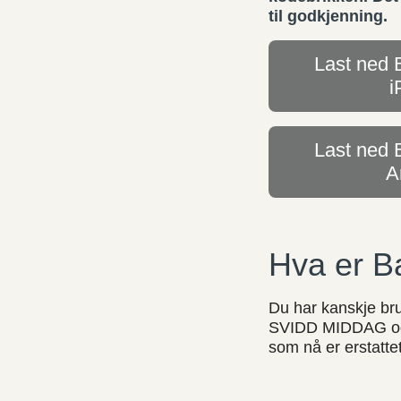
til godkjenning.
Last ned 
i
Last ned 
A
Hva er B
Du har kanskje br
SVIDD MIDDAG og 
som nå er erstatt