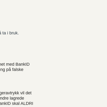
ta i bruk.
gnet med BankID
ing på falske
eravtrykk vil det
 andre lagrede
 BankID skal ALDRI