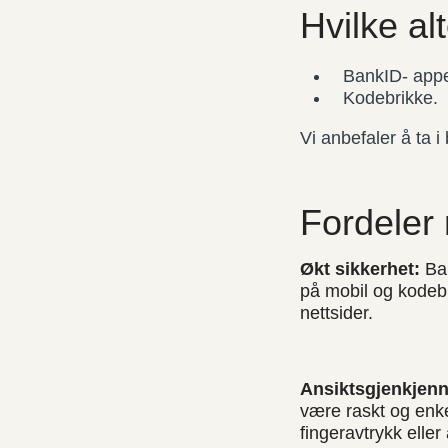
Hvilke al
BankID- app
Kodebrikke.
Vi anbefaler å ta 
Fordeler
Økt sikkerhet:
Ban
på mobil og kodebr
nettsider.
Ansiktsgjenkjenni
være raskt og enkel
fingeravtrykk elle