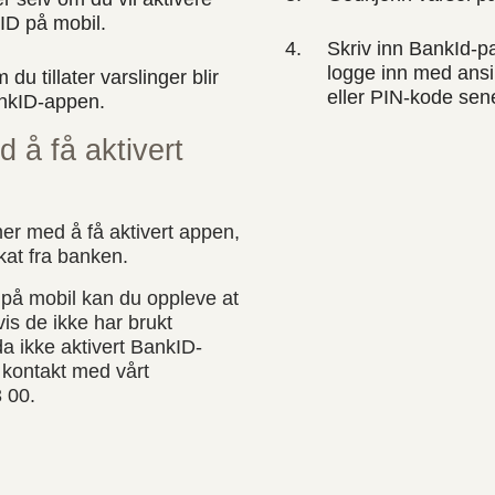
ID på mobil.
Skriv inn BankId-pas
logge inn med ansi
 du tillater varslinger blir
eller PIN-kode sen
ankID-appen.
 å få aktivert
r med å få aktivert appen,
kat fra banken.
på mobil kan du oppleve at
hvis de ikke har brukt
da ikke aktivert BankID-
a kontakt med vårt
3 00.