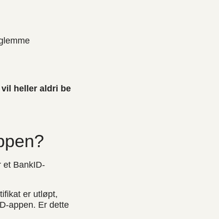
r glemme
l heller aldri be
appen?
r et BankID-
ikat er utløpt,
ID-appen. Er dette