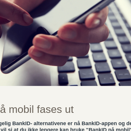
å mobil fases ut
gelig BankID- alternativene er nå BankID-appen og d
 vil si at du ikke lengere kan bruke "BankID på mobil