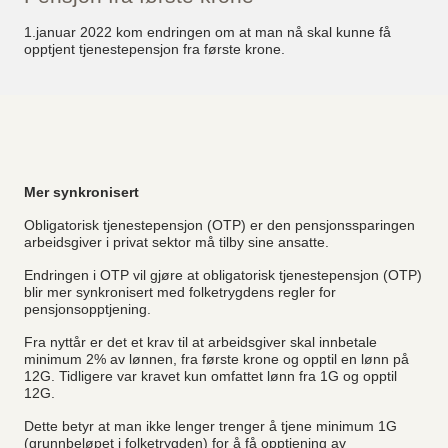
1.januar 2022 kom endringen om at man nå skal kunne få
opptjent tjenestepensjon fra første krone.
Mer synkronisert
Obligatorisk tjenestepensjon (OTP) er den pensjonssparingen
arbeidsgiver i privat sektor må tilby sine ansatte.
Endringen i OTP vil gjøre at obligatorisk tjenestepensjon (OTP)
blir mer synkronisert med folketrygdens regler for
pensjonsopptjening.
Fra nyttår er det et krav til at arbeidsgiver skal innbetale
minimum 2% av lønnen, fra første krone og opptil en lønn på
12G. Tidligere var kravet kun omfattet lønn fra 1G og opptil
12G.
Dette betyr at man ikke lenger trenger å tjene minimum 1G
(grunnbeløpet i folketrygden) for å få opptjening av