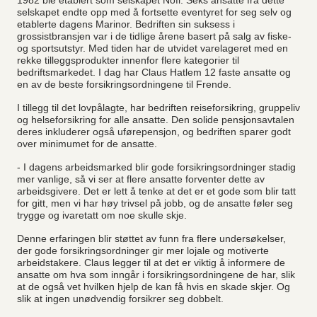
1982 ble etablert som selskapet Nofi. Seks ansatte fra dette
selskapet endte opp med å fortsette eventyret for seg selv og
etablerte dagens Marinor. Bedriften sin suksess i
grossistbransjen var i de tidlige årene basert på salg av fiske-
og sportsutstyr. Med tiden har de utvidet varelageret med en
rekke tilleggsprodukter innenfor flere kategorier til
bedriftsmarkedet. I dag har Claus Hatlem 12 faste ansatte og
en av de beste forsikringsordningene til Frende.
I tillegg til det lovpålagte, har bedriften reiseforsikring, gruppeliv
og helseforsikring for alle ansatte. Den solide pensjonsavtalen
deres inkluderer også uførepensjon, og bedriften sparer godt
over minimumet for de ansatte.
- I dagens arbeidsmarked blir gode forsikringsordninger stadig
mer vanlige, så vi ser at flere ansatte forventer dette av
arbeidsgivere. Det er lett å tenke at det er et gode som blir tatt
for gitt, men vi har høy trivsel på jobb, og de ansatte føler seg
trygge og ivaretatt om noe skulle skje.
Denne erfaringen blir støttet av funn fra flere undersøkelser,
der gode forsikringsordninger gir mer lojale og motiverte
arbeidstakere. Claus legger til at det er viktig å informere de
ansatte om hva som inngår i forsikringsordningene de har, slik
at de også vet hvilken hjelp de kan få hvis en skade skjer. Og
slik at ingen unødvendig forsikrer seg dobbelt.