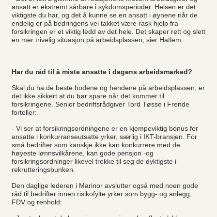
ansatt er ekstremt sårbare i sykdomsperioder. Helsen er det
viktigste du har, og det å kunne se en ansatt i øynene når de
endelig er på bedringens vei takket være rask hjelp fra
forsikringen er et viktig ledd av det hele. Det skaper rett og slett
en mer trivelig situasjon på arbeidsplassen, sier Hatlem.
Har du råd til å miste ansatte i dagens arbeidsmarked?
Skal du ha de beste hodene og hendene på arbeidsplassen, er
det ikke sikkert at du bør spare når det kommer til
forsikringene. Senior bedriftsrådgiver Tord Tøsse i Frende
forteller:
- Vi ser at forsikringsordningene er en kjempeviktig bonus for
ansatte i konkurranseutsatte yrker, særlig i IKT-bransjen. For
små bedrifter som kanskje ikke kan konkurrere med de
høyeste lønnsvilkårene, kan gode pensjon -og
forsikringsordninger likevel trekke til seg de dyktigste i
rekrutteringsbunken.
Den daglige lederen i Marinor avslutter også med noen gode
råd til bedrifter innen risikofylte yrker som bygg- og anlegg,
FDV og renhold: