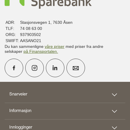
ADR:
Stasjonsvegen 1, 7630 Åsen
TLF:
74 08 63 00
ORG:
937903502
SWIFT:
AASANO21
Du kan sammenligne
våre priser
med priser fra andre
selskaper
på Finansportalen
.
calendar_month
Avtal møte
Snarveier
Informasjon
perm_phone_msg
Kontakt oss
Innlogginger
Til toppen