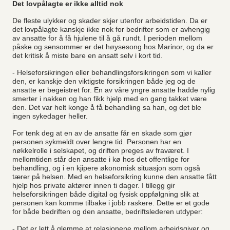
Det lovpålagte er ikke alltid nok
De fleste ulykker og skader skjer utenfor arbeidstiden. Da er
det lovpålagte kanskje ikke nok for bedrifter som er avhengig
av ansatte for å få hjulene til å gå rundt. I perioden mellom
påske og sensommer er det høysesong hos Marinor, og da er
det kritisk å miste bare en ansatt selv i kort tid.
- Helseforsikringen eller behandlingsforsikringen som vi kaller
den, er kanskje den viktigste forsikringen både jeg og de
ansatte er begeistret for. En av våre yngre ansatte hadde nylig
smerter i nakken og han fikk hjelp med en gang takket være
den. Det var helt konge å få behandling sa han, og det ble
ingen sykedager heller.
For tenk deg at en av de ansatte får en skade som gjør
personen sykmeldt over lengre tid. Personen har en
nøkkelrolle i selskapet, og driften preges av fraværet. I
mellomtiden står den ansatte i kø hos det offentlige for
behandling, og i en kjipere økonomisk situasjon som også
tærer på helsen. Med en helseforsikring kunne den ansatte fått
hjelp hos private aktører innen ti dager. I tillegg gir
helseforsikringen både digital og fysisk oppfølgning slik at
personen kan komme tilbake i jobb raskere. Dette er et gode
for både bedriften og den ansatte, bedriftslederen utdyper:
- Det er lett å glemme at relasjonene mellom arbeidsgiver og