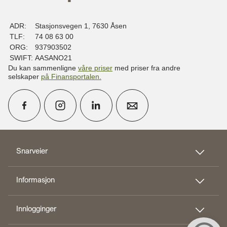
ADR:
Stasjonsvegen 1, 7630 Åsen
TLF:
74 08 63 00
ORG:
937903502
SWIFT:
AASANO21
Du kan sammenligne
våre priser
med priser fra andre
selskaper
på Finansportalen
.
calendar_month
Avtal møte
Snarveier
Informasjon
perm_phone_msg
Kontakt oss
Innlogginger
Til toppen
person_add
Bli kunde