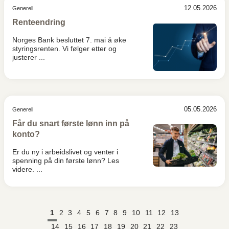
12.05.2026
Generell
Renteendring
Norges Bank besluttet 7. mai å øke
styringsrenten. Vi følger etter og
justerer ...
05.05.2026
Generell
Får du snart første lønn inn på
konto?
Er du ny i arbeidslivet og venter i
spenning på din første lønn? Les
videre. ...
1
2
3
4
5
6
7
8
9
10
11
12
13
14
15
16
17
18
19
20
21
22
23