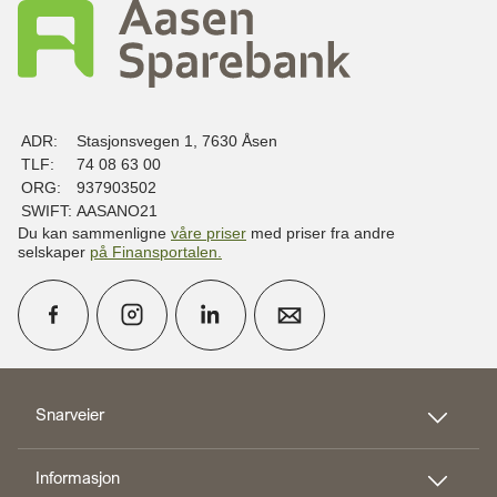
ADR:
Stasjonsvegen 1, 7630 Åsen
TLF:
74 08 63 00
ORG:
937903502
SWIFT:
AASANO21
Du kan sammenligne
våre priser
med priser fra andre
selskaper
på Finansportalen
.
calendar_month
Avtal møte
Snarveier
Informasjon
perm_phone_msg
Kontakt oss