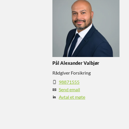
Pål Alexander Valbjør
Rådgiver Forsikring
98871555
Send email
Avtal et møte