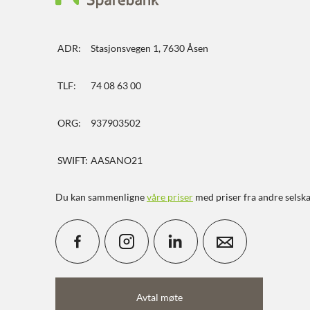
ADR:
Stasjonsvegen 1, 7630 Åsen
TLF:
74 08 63 00
ORG:
937903502
SWIFT:
AASANO21
Du kan sammenligne
våre priser
med priser fra andre selsk
Avtal møte