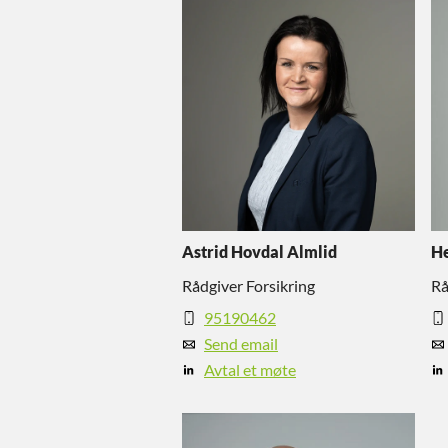
Astrid Hovdal Almlid
H
Rådgiver Forsikring
Rå
95190462
Send email
Avtal et møte