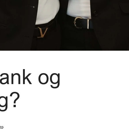
ank og
ng?
 💚