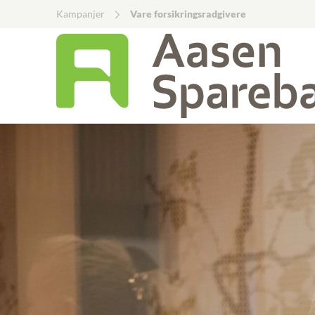
Kampanjer
Vare forsikringsradgivere