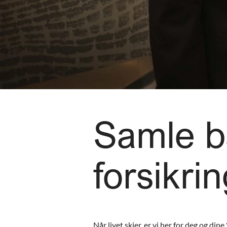
Samle b
forsikri
Når livet skjer, er vi her for deg og dine