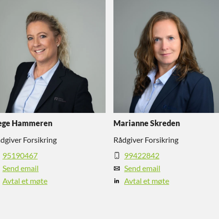
ege Hammeren
Marianne Skreden
dgiver Forsikring
Rådgiver Forsikring
95190467
99422842
Send email
Send email
Avtal et møte
Avtal et møte