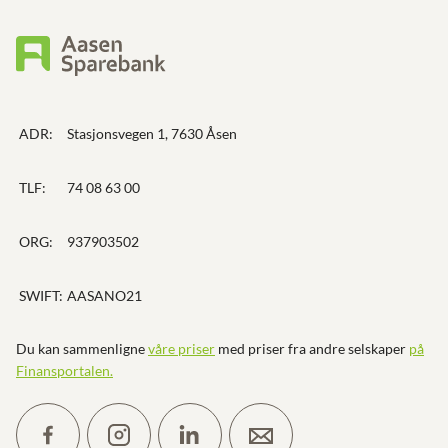
ADR:
Stasjonsvegen 1, 7630 Åsen
TLF:
74 08 63 00
ORG:
937903502
SWIFT:
AASANO21
Du kan sammenligne
våre priser
med priser fra andre selskaper
på
Finansportalen
.