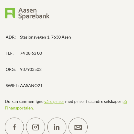
ADR:
Stasjonsvegen 1, 7630 Åsen
TLF:
74 08 63 00
ORG:
937903502
SWIFT:
AASANO21
Du kan sammenligne
våre priser
med priser fra andre selskaper
på
Finansportalen
.