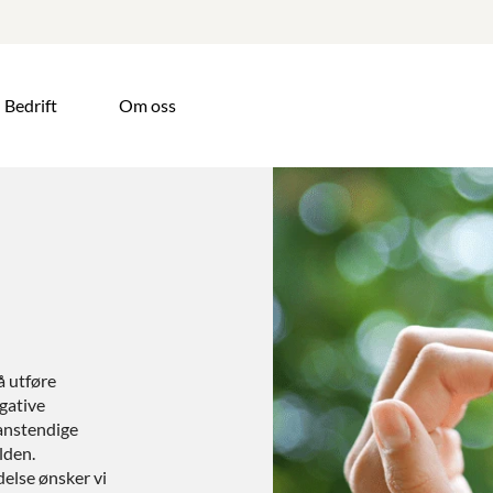
Bedrift
Om oss
å utføre
gative
anstendige
lden.
delse ønsker vi