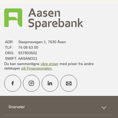
ADR:
Stasjonsvegen 1, 7630 Åsen
TLF:
74 08 63 00
ORG:
937903502
SWIFT:
AASANO21
Du kan sammenligne
våre priser
med priser fra andre
selskaper
på Finansportalen
.
calendar_month
Avtal møte
Snarveier