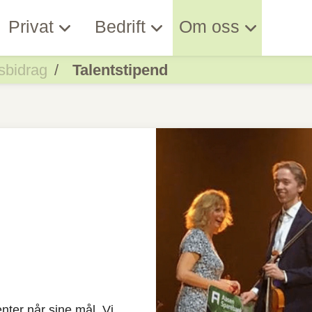
Privat
Bedrift
Om oss
sbidrag
Talentstipend
nter når sine mål. Vi