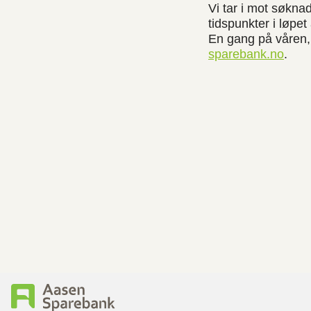
Vi tar i mot søkna
tidspunkter i løpe
En gang på våren,
sparebank.no
.