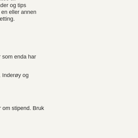
der og tips
 en eller annen
tting.
år som enda har
, Inderøy og
r om stipend. Bruk