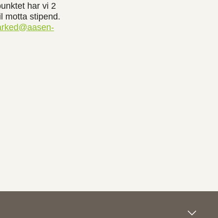
unktet har vi 2
l motta stipend.
rked@aasen-