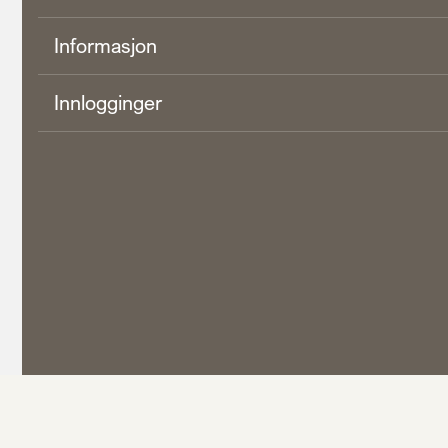
Informasjon
Innlogginger
calendar_month
Avtal møte