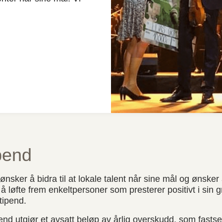
pend
ker å bidra til at lokale talent når sine mål og ønsker å 
å løfte frem enkeltpersoner som presterer positivt i sin g
tipend.
ipend utgjør et avsatt beløp av årlig overskudd, som fastse