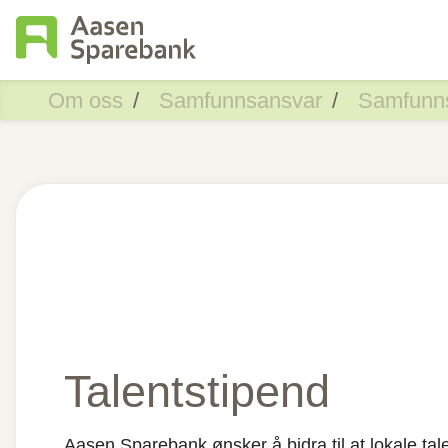
Om oss
Samfunnsansvar
Samfunn
Talentstipend
Aasen Sparebank ønsker å bidra til at lokale tale