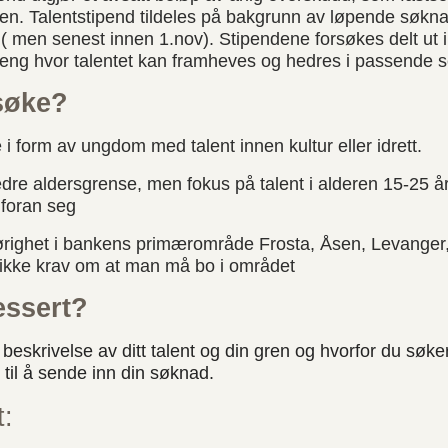
n. Talentstipend tildeles på bakgrunn av løpende søkna
( men senest innen 1.nov). Stipendene forsøkes delt ut i
eng hvor talentet kan framheves og hedres i passende se
søke?
 i form av ungdom med talent innen kultur eller idrett.
edre aldersgrense, men fokus på talent i alderen 15-25 
foran seg
ørighet i bankens primærområde Frosta, Åsen, Levanger
 ikke krav om at man må bo i området
essert?
skrivelse av ditt talent og din gren og hvorfor du søke
til å sende inn din søknad.
t: