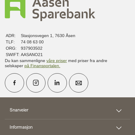
ADR:
Stasjonsvegen 1, 7630 Åsen
TLF:
74 08 63 00
ORG:
937903502
SWIFT:
AASANO21
Du kan sammenligne
våre priser
med priser fra andre
selskaper
på Finansportalen
.
calendar_month
Avtal møte
Snarveier
Informasjon
perm_phone_msg
Kontakt oss