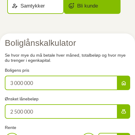
person_edit
add_reaction
Samtykker
Bli kunde
Boliglånskalkulator
Se hvor mye du må betale hver måned, totalbeløp og hvor mye
du trenger i egenkapital.
Boligens pris
home
Ønsket lånebeløp
money_bag
Rente