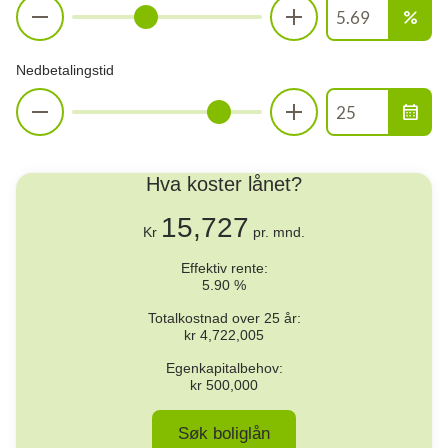
percent
Nedbetalingstid
calendar_month
Hva koster lånet?
15,727
Kr
pr. mnd.
Effektiv rente:
5.90
%
Totalkostnad over
25
år:
kr
4,722,005
Egenkapitalbehov:
kr
500,000
Søk boliglån