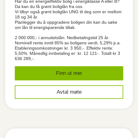
Har du en energieffektiv bolig i energiklasse A eller B?
Da kan du få grønt boliglån fra oss.
Vi tilbyr også grønt boliglån UNG til deg som er mellom
18 og 34 år.
Planlegger du å oppgradere boligen din kan du søke
om lån til energisparende tiltak.
2 000 000,- i annuitetslån. Nedbetalingstid 25 år.
Nominell rente inntil 85% av boligens verdi, 5,29% p.a.
Etableringsomkostninger kr. 3 950,-. Effektiv rente:
5,50%. Månedlig innbetaling er: kr. 12 121-. Totalt kr 3
636 289,-.
Finn ut mer
Avtal møte