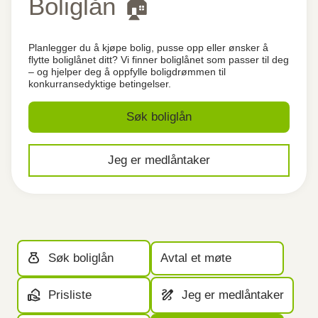
Boliglån 🏠
Planlegger du å kjøpe bolig, pusse opp eller ønsker å
flytte boliglånet ditt? Vi finner boliglånet som passer til deg
– og hjelper deg å oppfylle boligdrømmen til
konkurransedyktige betingelser.
Søk boliglån
Jeg er medlåntaker
money_bag
Søk boliglån
Avtal et møte
real_estate_agent
draw
Prisliste
Jeg er medlåntaker